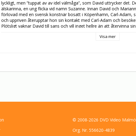
lyckligt, men ”tuppat av av idel välmåga”, som David uttrycker det. 
älskarinna, en ung flicka vid namn Suzanne. Innan David och Mariann
förlovad med en svensk konstnär bosatt i Köpenhamn, Carl-Adam, so
och uppriven återupptar hon sin kontakt med Carl-Adam och besök
Plötsligt vaknar David till sans och vill inget hellre än att återvinna 
som intet ont anande sitter på tåget till Köpenhamn.
Visa mer
on
© 2008-2026 DVD Video Malmö
r
Org. Nr. 556620-4839