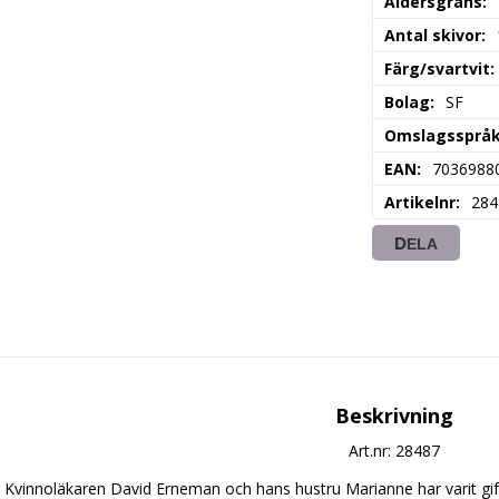
Åldersgräns
Antal skivor
Färg/svartvit
Bolag
SF
Omslagssprå
EAN
7036988
Artikelnr
284
DELA
Beskrivning
Art.nr: 28487
Kvinnoläkaren David Erneman och hans hustru Marianne har varit gifta