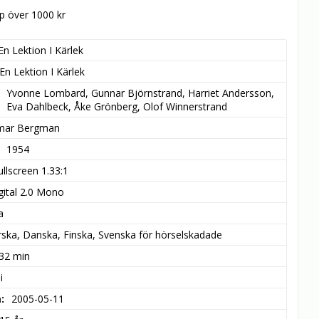
öp över 1000 kr
En Lektion I Kärlek
En Lektion I Kärlek
Yvonne Lombard, Gunnar Björnstrand, Harriet Andersson, 
Eva Dahlbeck, Åke Grönberg, Olof Winnerstrand
mar Bergman
1954
ullscreen 1.33:1
gital 2.0 Mono
a
ska, Danska, Finska, Svenska för hörselskadade
 32 min
i
m
2005-05-11