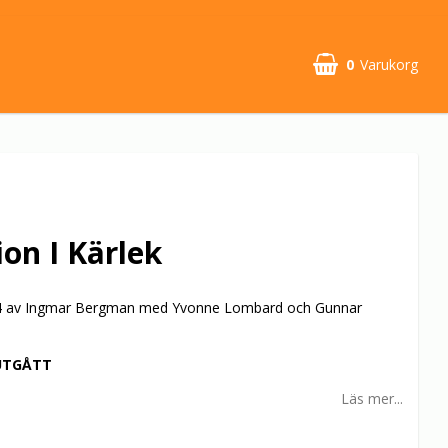
0
Varukorg
ion I Kärlek
4 av Ingmar Bergman med Yvonne Lombard och Gunnar
UTGÅTT
Läs mer...