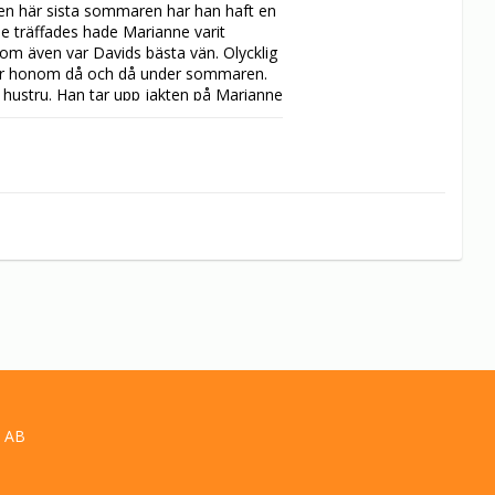
Den här sista sommaren har han haft en 
e träffades hade Marianne varit 
m även var Davids bästa vän. Olycklig 
er honom då och då under sommaren. 
sin hustru. Han tar upp jakten på Marianne 
 AB