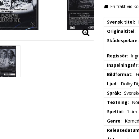
Fri frakt vid k
Svensk titel
Originaltitel
Skådespelare
Regissör
Ing
Inspelningsår
Bildformat
F
Ljud
Dolby Di
Språk
Svensk
Textning
Nor
Speltid
1 tim
Genre
Komed
Releasedatu