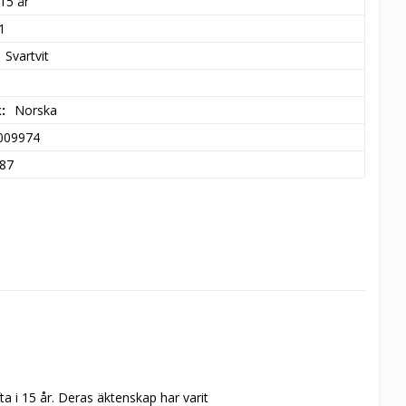
15 år
1
Svartvit
k
Norska
009974
87
 i 15 år. Deras äktenskap har varit 