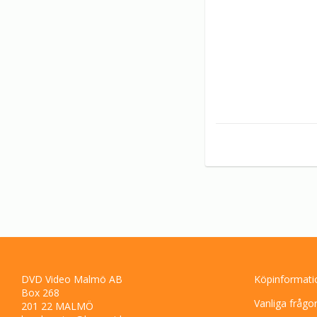
DVD Video Malmö AB
Köpinformati
Box 268
Vanliga frågo
201 22 MALMÖ