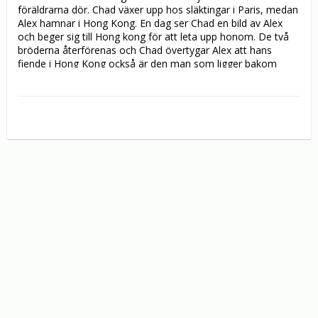
föräldrarna dör. Chad växer upp hos släktingar i Paris, medan 
Alex hamnar i Hong Kong. En dag ser Chad en bild av Alex 
och beger sig till Hong kong för att leta upp honom. De två 
bröderna återförenas och Chad övertygar Alex att hans 
fiende i Hong Kong också är den man som ligger bakom 
föräldrarnas död. Bröderna bestämmer sig för att hämnas 
och ta tillbaka sin stulna familjeförmögenhet.