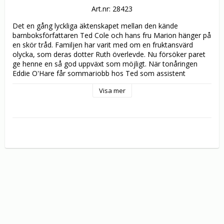
Art.nr: 28423
Det en gång lyckliga äktenskapet mellan den kände 
barnboksförfattaren Ted Cole och hans fru Marion hänger på 
en skör tråd. Familjen har varit med om en fruktansvärd 
olycka, som deras dotter Ruth överlevde. Nu försöker paret 
ge henne en så god uppväxt som möjligt. När tonåringen 
Eddie O'Hare får sommarjobb hos Ted som assistent 
kommer den förändring som de desperat har väntat på. Men 
Visa mer
Eddie blir snabbt mer intresserad av Marion än av sitt jobb. 
Det blir en sommar som ändrar familjen Coles liv för all 
framtid. 

Återigen är det John Irving, Oscar®-vinnande författare till 
Ciderhusreglerna och Garps värld, som har skrivit boken som 
ligger till grund för filmatiseringen. Hans bästsäljare Änka i ett 
år har blivit en fascinerande film om kärlekens mest 
förunderliga och mörka sidor. Huvudrollerna spelas av Jeff 
Bridges (The Fisher King) och Kim Basinger (L.A. 
Konfidentiellt), och den unge talangen Jon Foster är strålande 
som den förvirrade tonåringen Eddie O'Hare.