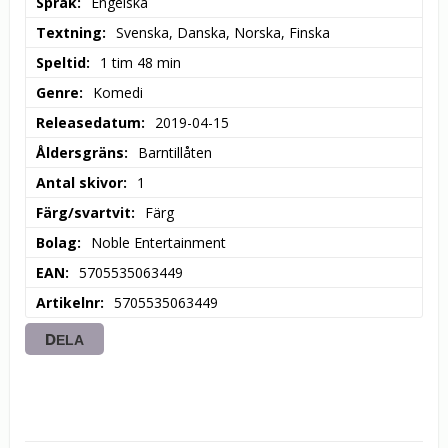
Språk
Engelska
Textning
Svenska, Danska, Norska, Finska
Speltid
1 tim 48 min
Genre
Komedi
Releasedatum
2019-04-15
Åldersgräns
Barntillåten
Antal skivor
1
Färg/svartvit
Färg
Bolag
Noble Entertainment
EAN
5705535063449
Artikelnr
5705535063449
DELA