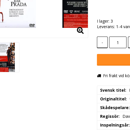
I lager: 3
Leverans:
1-4 va
-
Fri frakt vid k
Svensk titel
Originaltitel
Skådespelare
Regissör
Dav
Inspelningsår