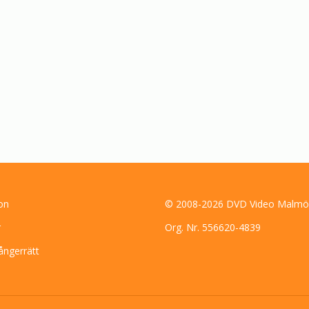
on
© 2008-2026 DVD Video Malmö
r
Org. Nr. 556620-4839
ångerrätt