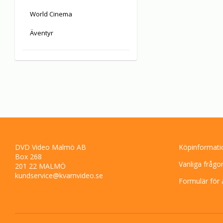
World Cinema
Äventyr
DVD Video Malmö AB
Köpinformati
Box 268
Vanliga frågo
201 22 MALMÖ
kundservice@kvarnvideo.se
Formulär för 