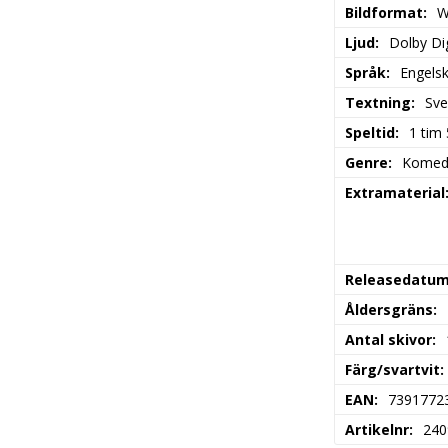
Bildformat
W
Ljud
Dolby Dig
Språk
Engels
Textning
Sve
Speltid
1 tim
Genre
Komed
Extramaterial
Releasedatu
Åldersgräns
Antal skivor
Färg/svartvit
EAN
7391772
Artikelnr
240