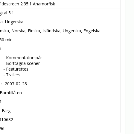
idescreen 2.35:1 Anamorfisk
ital 5.1
ka, Ungerska
nska, Norska, Finska, Isländska, Ungerska, Engelska
 50 min
i
- Kommentatorspår

- Borttagna scener

- Featurettes

- Trailers
m
2007-02-28
Barntillåten
1
Färg
310682
96