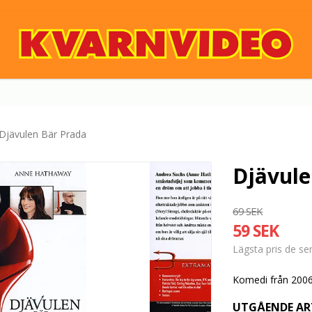
Djävulen Bär Prada
Djävule
69 SEK
59 SEK
Lägsta pris de s
Komedi från 2006
UTGÅENDE AR