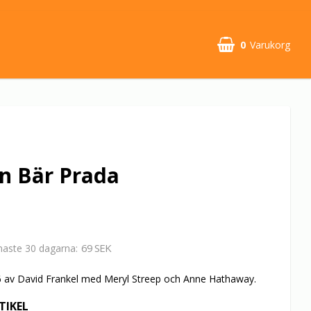
0
Varukorg
n Bär Prada
69 SEK
enaste 30 dagarna
 av David Frankel med Meryl Streep och Anne Hathaway.
TIKEL