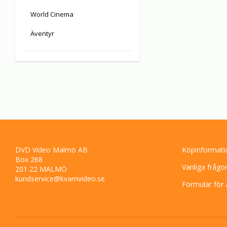
World Cinema
Äventyr
DVD Video Malmö AB
Köpinformati
Box 268
Vanliga frågo
201 22 MALMÖ
kundservice@kvarnvideo.se
Formulär för 