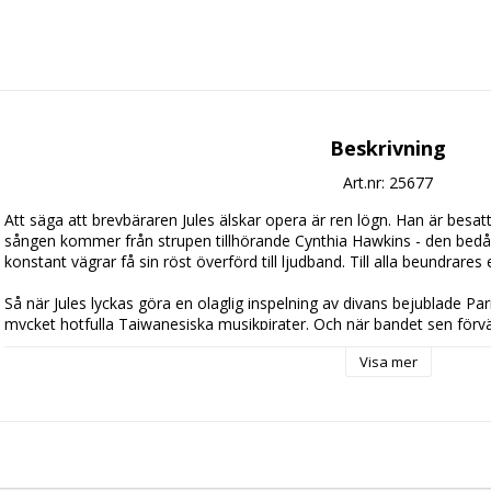
Beskrivning
Art.nr: 25677
Att säga att brevbäraren Jules älskar opera är ren lögn. Han är besatt 
sången kommer från strupen tillhörande Cynthia Hawkins - den bed
konstant vägrar få sin röst överförd till ljudband. Till alla beundrares
Så när Jules lyckas göra en olaglig inspelning av divans bejublade Pari
mycket hotfulla Taiwanesiska musikpirater. Och när bandet sen förvä
viktiga mordbevis, ger sig även undre världens mest ökända mördare ut 
Visa mer
brevbäraren inslungad i en virvel av mord, prostitution och romantik,
innehar en viktig roll. Och vem sa att brevbärare har ett tråkigt jobb...