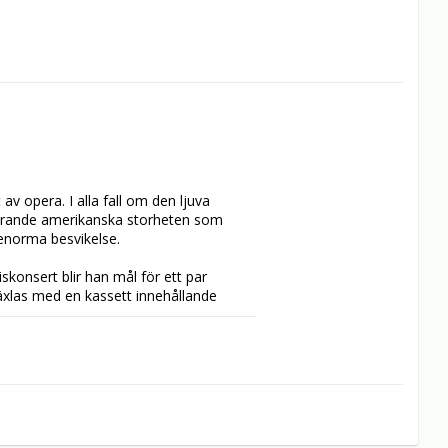
av opera. I alla fall om den ljuva 
årande amerikanska storheten som 
 enorma besvikelse.

skonsert blir han mål för ett par 
xlas med en kassett innehållande 
på jakt. Plötsligt finner sig 
 där också självaste Cynthia Hawkins 
?