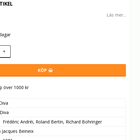
TIKEL
Läs mer...
rdagar
+
KÖP
öp över 1000 kr
Diva
Diva
Frédéric Andréi, Roland Bertin, Richard Bohringer
n Jacques Beineix