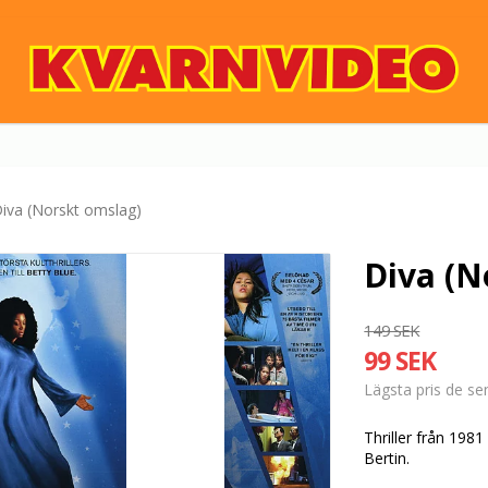
iva (Norskt omslag)
Diva (N
149 SEK
99 SEK
Lägsta pris de s
Thriller från 198
Bertin.