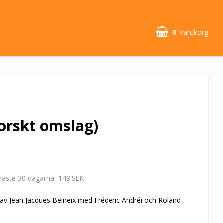
0
Varukorg
Din varukorg är tom
orskt omslag)
149 SEK
enaste 30 dagarna
1 av Jean Jacques Beineix med Frédéric Andréi och Roland