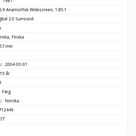
1981
6:9 Anamorfisk Widescreen, 1.85:1
ital 2.0 Surround
a
nska, Finska
 57 min
m
2004-03-01
15 år
1
Färg
k
Norska
712449
77