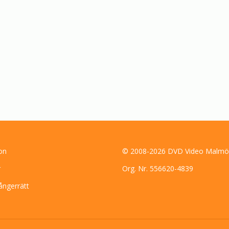
on
© 2008-2026 DVD Video Malmö
r
Org. Nr. 556620-4839
ångerrätt