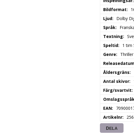
Inspelningsår
Bildformat
1
Ljud
Dolby Dig
Språk
Fransk
Textning
Sve
Speltid
1 tim
Genre
Thriller
Releasedatu
Åldersgräns
Antal skivor
Färg/svartvit
Omslagssprå
EAN
7090001
Artikelnr
256
DELA