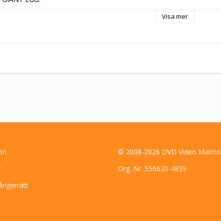
1961 fick David Attenborough bitar av ett stort äggskal av en ung m
Visa mer
största fågel som någonsin funnits, elefantfågeln Aepyornis. 50 år s
resa för att ta reda på vad som fick arten att dö ut.
on
© 2008-2026 DVD Video Malmö
r
Org. Nr. 556620-4839
ångerrätt