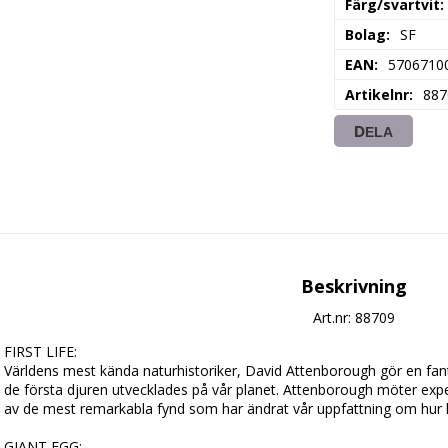
Färg/svartvit
Bolag
SF
EAN
5706710
Artikelnr
887
DELA
Beskrivning
Art.nr: 88709
FIRST LIFE:

Världens mest kända naturhistoriker, David Attenborough gör en fantast
de första djuren utvecklades på vår planet. Attenborough möter exper
av de mest remarkabla fynd som har ändrat vår uppfattning om hur li
GIANT EGG:
