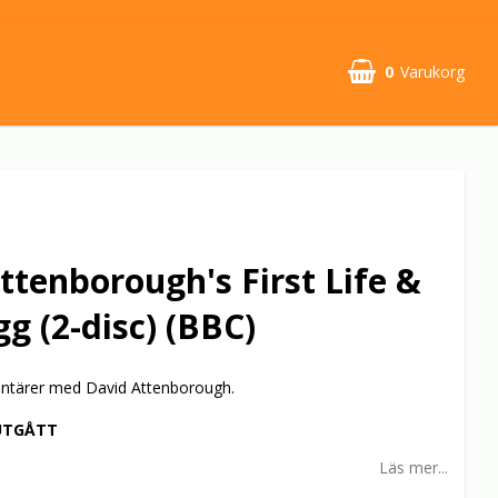
0
Varukorg
ttenborough's First Life &
gg (2-disc) (BBC)
ntärer med David Attenborough.
UTGÅTT
Läs mer...