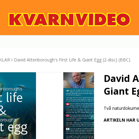
KLAR
David Attenborough's First Life & Giant Egg (2-disc) (BBC)
David A
Giant E
Två naturdokume
ARTIKELN HAR 