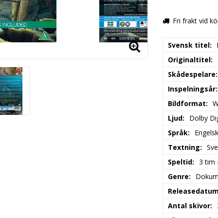
Fri frakt vid k
Svensk titel
Originaltitel
Skådespelare
Inspelningsår
Bildformat
W
Ljud
Dolby Dig
Språk
Engels
Textning
Sve
Speltid
3 tim
Genre
Dokum
Releasedatu
Antal skivor