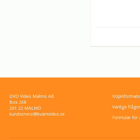
DVD Video Malmö AB
Köpinformati
Box 268
Vanliga frågo
201 22 MALMÖ
kundservice@kvarnvideo.se
Formulär för 