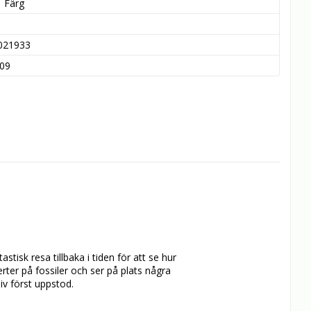
Färg
021933
09
isk resa tillbaka i tiden för att se hur 
ter på fossiler och ser på plats några 
v först uppstod.
