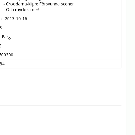
- Croodarna-klipp: Försvunna scener

- Och mycket mer!
m
2013-10-16
3
Färg
)
700300
84