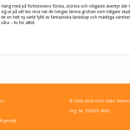
Häng med på förhistoriens första, största och roligaste äventyr där C
sig ut på sitt livs resa när de tvingas lämna grottan som tidigare skyd
de en helt ny värld fylld av fantastiska landskap och märkliga varel
våra – liv för alltid. 
on
© 2008-2026 DVD Video Malmö
r
Org. Nr. 556620-4839
ångerrätt