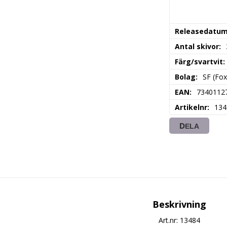
Releasedatu
Antal skivor
Färg/svartvit
Bolag
SF (Fox
EAN
7340112
Artikelnr
134
DELA
Beskrivning
Art.nr: 13484