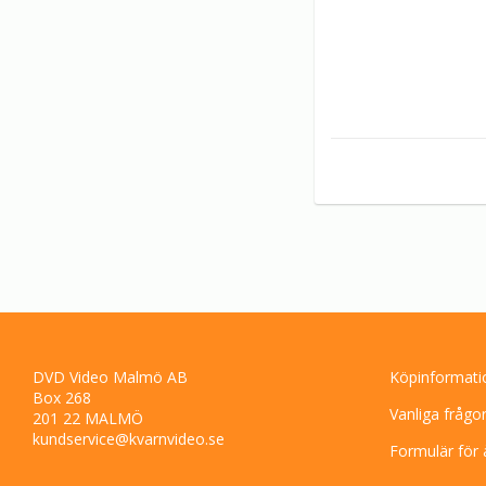
DVD Video Malmö AB
Köpinformati
Box 268
Vanliga frågo
201 22 MALMÖ
kundservice@kvarnvideo.se
Formulär för 