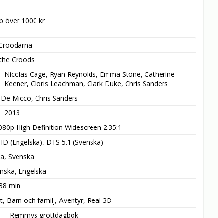
öp över 1000 kr
Croodarna
the Croods
Nicolas Cage, Ryan Reynolds, Emma Stone, Catherine 
Keener, Cloris Leachman, Clark Duke, Chris Sanders
k De Micco, Chris Sanders
2013
080p High Definition Widescreen 2.35:1
HD (Engelska), DTS 5.1 (Svenska)
ka, Svenska
nska, Engelska
 38 min
t, Barn och familj, Äventyr, Real 3D
- Remmys grottdagbok
