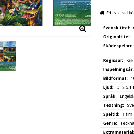
Fri frakt vid k
Svensk titel
Originaltitel
Skådespelare
Regissör
Kir
Inspelningsår
Bildformat
1
Ljud
DTS 5.1 
Språk
Engels
Textning
Sve
Speltid
1 tim
Genre
Teckna
Extramaterial