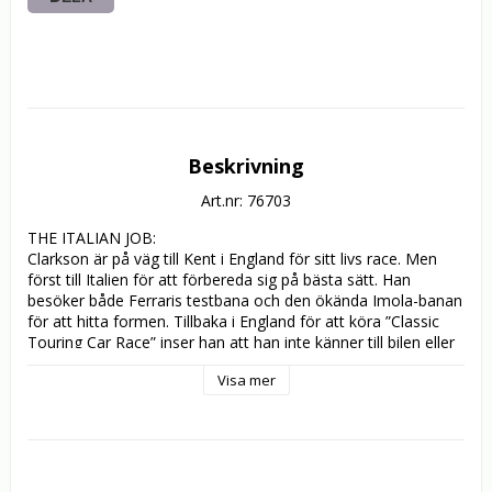
Beskrivning
Art.nr: 76703
THE ITALIAN JOB:

Clarkson är på väg till Kent i England för sitt livs race. Men 
först till Italien för att förbereda sig på bästa sätt. Han 
besöker både Ferraris testbana och den ökända Imola-banan 
för att hitta formen. Tillbaka i England för att köra ”Classic 
Touring Car Race” inser han att han inte känner till bilen eller 
banan och att han ställs mot 20 erfarna rivaler… Finns det 
Visa mer
något som kan gå fel?

POWERED UP:

Clarkson befinner sig i södra Frankrike på Formel 1’s testbana 
”Paul Ricard”. Varför? Jo, för att hitta årets favoritbil och han 