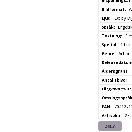
Inspelningsår
Bildformat
W
Ljud
Dolby Dig
Språk
Engels
Textning
Sve
Speltid
1 tim
Genre
Action,
Releasedatu
Åldersgräns
Antal skivor
Färg/svartvit
Omslagssprå
EAN
7041271
Artikelnr
279
DELA