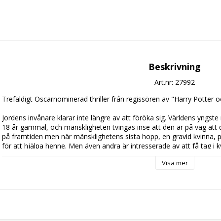
Beskrivning
Art.nr: 27992
Trefaldigt Oscarnominerad thriller från regissören av "Harry Potter 
Jordens invånare klarar inte längre av att föröka sig. Världens yngste
18 år gammal, och mänskligheten tvingas inse att den är på väg att d
på framtiden men när mänsklighetens sista hopp, en gravid kvinna, p
för att hjälpa henne. Men även andra är intresserade av att få tag i k
gastkramande flykt för att föra henne i säkerhet ... Se Clive Owen, M
Visa mer
kritikerrosade och intensiva thriller om mänsklighetens kamp för att 