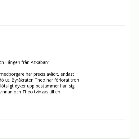
och Fången från Azkaban".

 medborgare har precis avlidit, endast 
ö ut. Byråkraten Theo har förlorat tron 
lötsligt dyker upp bestämmer han sig 
vinnan och Theo tvingas till en 
ichael Caine och Julianne Moore i denna 
överleva.