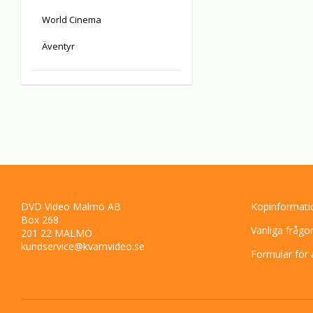
World Cinema
Äventyr
DVD Video Malmö AB
Köpinformati
Box 268
Vanliga frågo
201 22 MALMÖ
kundservice@kvarnvideo.se
Formulär för 