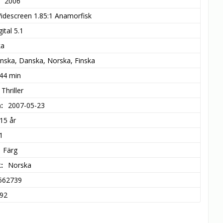
2006
idescreen 1.85:1 Anamorfisk
ital 5.1
ka
nska, Danska, Norska, Finska
 44 min
 Thriller
m
2007-05-23
15 år
1
Färg
k
Norska
562739
92