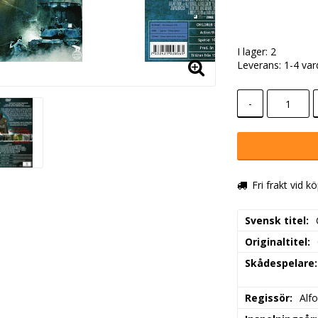
I lager: 2
Leverans:
1-4 va
-
Fri frakt vid k
Svensk titel
Originaltitel
Skådespelare
Regissör
Alf