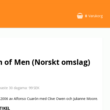
0
Varukorg
n of Men (Norskt omslag)
99 SEK
enaste 30 dagarna
ån 2006 av Alfonso Cuarón med Clive Owen och Julianne Moore.
TIKEL