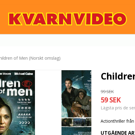
hildren of Men (Norskt omslag)
Childre
99 SEK
59 SEK
Lägsta pris de s
Actionthriller fr
UTGÅENDE AR