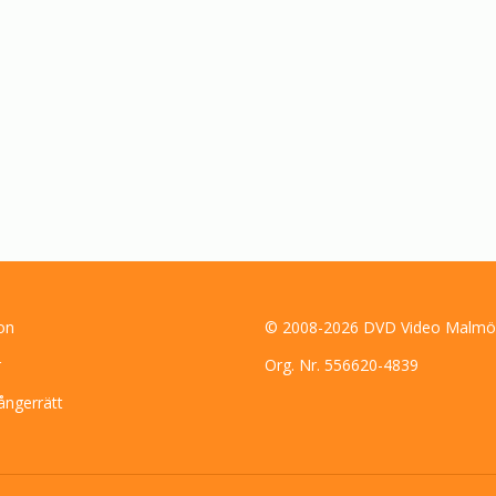
on
© 2008-2026 DVD Video Malmö
r
Org. Nr. 556620-4839
ångerrätt