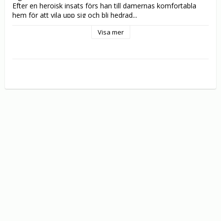
Efter en heroisk insats förs han till damernas komfortabla 
hem för att vila upp sig och bli hedrad...

Visa mer
Emigranten: 

Charlie är på väg till drömmarnas land USA, ombord på ett 
emigrationsfartyg. Här träffar han den söta flickan Edna och 
blir förälskad. Men innan de kommer till det förlovade landet 
skall ett ruskigt spelargäng, som inte skyr några medel, 
försöka ta deras pengar...

Hälsobrunnen: 

Till en brunnsort kommer Charlie medförande en stor koffert, 
som visar sig innehålla ett lager starka drycker, trots anlag 
om strängt spritdrycksförbud. I en svängdörr till 
etablissemanget råkar han stöta ihop med en storvuxen 
brunnsgäst med foten i bandage. Därmed är fiendeskapen 
etablerad...