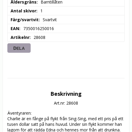
Åldersgräns
Barntillåten
Antal skivor
1
Färg/svartvit
Svartvit
EAN
7350016250016
Artikelnr
28608
DELA
Beskrivning
Art.nr: 28608
Äventyraren: 

Charlie är en fånge på flykt från Sing-Sing, med ett pris på ett 
tusen dollar satt på hans huvud. Under sin flykt kommer han 
lagom för att rädda Edna och hennes mor från att drunkna. 