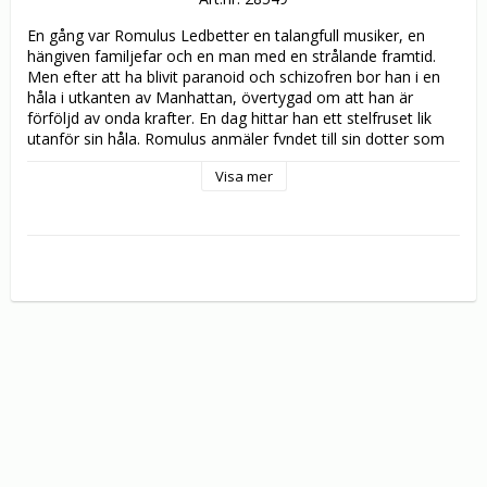
En gång var Romulus Ledbetter en talangfull musiker, en 
hängiven familjefar och en man med en strålande framtid. 
Men efter att ha blivit paranoid och schizofren bor han i en 
håla i utkanten av Manhattan, övertygad om att han är 
förföljd av onda krafter. En dag hittar han ett stelfruset lik 
utanför sin håla. Romulus anmäler fyndet till sin dotter som 
är polis. Till skillnad från polisen är "Rom" övertygad om att 
Visa mer
det är frågan om mord. Ett mord han känner sig förpliktigad 
att undersöka.

Med den Oscar-nominerade stjärnskådespelaren Samuel L. 
Jackson (51st State, Star Wars, Unbreakable, Rules of 
Engagement) i huvudrollen leder denna enastående välgjorda 
thriller oss igenom en andlöst spännande berättelse om den 
hemlösa och schizofrena Romulus, som trotsar polisen och 
använder sin egen speciella psykologiska intuition i sina 
försök att klara upp ett brott. Filmen beskrivs i vissa 
recensioner som en genial thriller där Samuel L. Jackson gör 
ett av sitt livs bästa skådespelarprestationer, vilket är skäl 
nog att inte missa denna pulshöjande thriller.