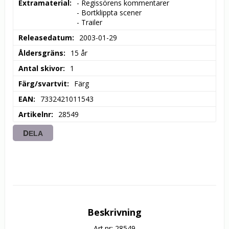
Extramaterial
- Regissörens kommentarer

- Bortklippta scener

- Trailer
Releasedatum
2003-01-29
Åldersgräns
15 år
Antal skivor
1
Färg/svartvit
Färg
EAN
7332421011543
Artikelnr
28549
DELA
Beskrivning
Art.nr: 28549