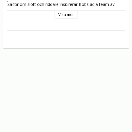
Sagor om slott och riddare inspirerar Bobs ädla team av 
maskiner att ta nya identiteter, medan Plugg letar efter en 
Visa mer
rustning! Bobs pappa börjar trimma häckarna till en labyrint, 
men det slutar med att han går vilse i den. Samtidigt 
undersöker Bob en hemlig dörr…

Kommer Bobs pappa någonsin hitta vägen ut från labyrinten? 
Kommer Bob att få reda på vad som finns bakom den 
hemliga dörren? Kommer Bob och hans team att hinna 
färdigt med slottet i tid innan den stora öppningen? Följ med 
Byggare Bob och hans riddarmaskiner i deras största äventyr 
hittills!