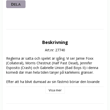
DELA
Beskrivning
Art.nr: 27740
Reglerna är satta och spelet är igång. Vi ser Jamie Foxx 
(Collateral), Morris Chestnut (Half Past Dead), Jennifer 
Esposito (Crash) och Gabrielle Union (Bad Boys II) i denna 
komedi där man hela tiden tänjer på kärlekens gränser.

Efter att ha blivit dumpad av sin fästmö börjar den lovande 
författaren Quincy Watson (Foxx) skriva på en ”göra-slut-
Visa mer
handbok”. När boken blir en succé och bästsäljare börjar 
Quincy ge sin kusin Evan (Chestnut) tips om hur man 
handskas med det motsatta könet. Men när Evans flickvän 
Nikki (Union) får nys om deras planer får grabbarna smaka 
på sin egen medicin i denna komedi som handlar om att 