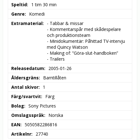
Speltid
1 tim 30 min
Genre
Komedi
Extramaterial
- Tabbar & missar

- Kommentarspår med skådespelare 
och produktionsteam

- Minidokumentär: Påhittad TV-intervju 
med Quincy Watson

- Making of: ”Göra-slut-handboken”

- Trailers
Releasedatum
2005-01-26
Åldersgräns
Barntillåten
Antal skivor
1
Färg/svartvit
Färg
Bolag
Sony Pictures
Omslagsspråk
Norska
EAN
5050582286816
Artikelnr
27740