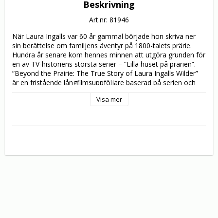
Beskrivning
Art.nr: 81946
När Laura Ingalls var 60 år gammal började hon skriva ner 
sin berättelse om familjens äventyr på 1800-talets prärie. 
Hundra år senare kom hennes minnen att utgöra grunden för 
en av TV-historiens största serier – ”Lilla huset på prärien”. 
”Beyond the Prairie: The True Story of Laura Ingalls Wilder” 
är en fristående långfilmsuppföljare baserad på serien och 
Laura Ingalls sista böcker!

Visa mer
Filmen fokuserar på Laura Ingalls liv på South Dakotas prärie 
– en hård tillvaro där hennes familj får utstå många 
prövningar, men också en där kärleken blomstrar när Laura 
möter den spännande Almonzo Wilder.