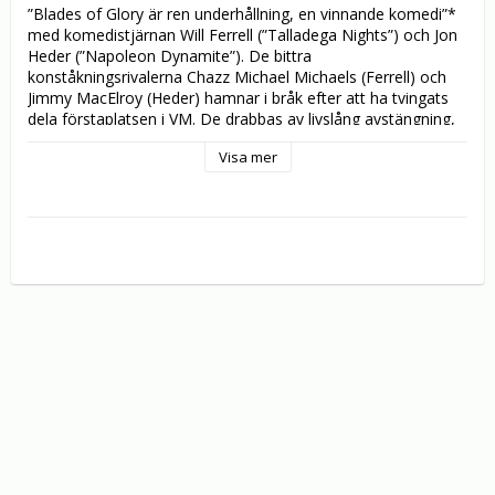
”Blades of Glory är ren underhållning, en vinnande komedi”* 
med komedistjärnan Will Ferrell (”Talladega Nights”) och Jon 
Heder (”Napoleon Dynamite”). De bittra 
konståkningsrivalerna Chazz Michael Michaels (Ferrell) och 
Jimmy MacElroy (Heder) hamnar i bråk efter att ha tvingats 
dela förstaplatsen i VM. De drabbas av livslång avstängning, 
men rivalerna lyckas lura systemet tack vare ett kryphål som 
Visa mer
gör det möjligt för dem att tävla igen – i paråkning! I 
birollerna ser vi även Craig T .Nelson, Will Arnett, Amy 
Poehler och Jenna Fischer.