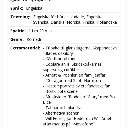
Språk
Engelska
Textning
Engelska för hörselskadade, Engelska, 
Svenska, Danska, Norska, Finska, Holländska
Speltid
1 tim 29 min
Genre
Komedi
Extramaterial
- Tillbaka till glansdagarna: Skapandet av 
”Blades of Glory”

- Kändisar på tunn is

- Coolare än is: Skridskoåkarnas 
supersexiga dräkter

- Arnett & Poehler: en familjeaffär

- 20 frågor med Scott Hamilton

- Hector: porträtt av ett fanatiskt fan

- Bortklippta scener

- Musikvideo ”Blades of Glory” med Bo 
Bice

- Tabbar och blundrar

- Alternativa scener

- Will Ferrell, Jon Heder och Will Arnett 
utan manus på ”Moviefone”
