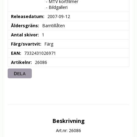
- MTV kortfilmer

- Bildgalleri
Releasedatum
2007-09-12
Åldersgräns
Barntillåten
Antal skivor
1
Färg/svartvit
Färg
EAN
7332431026971
Artikelnr
26086
DELA
Beskrivning
Art.nr: 26086