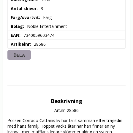
Antal skivor
3
Färg/svartvit
Färg
Bolag
Noble Entertainment
EAN
7340059603474
Artikelnr
28586
DELA
Beskrivning
Art.nr: 28586
Polisen Corrado Cattanis liv har fallit samman efter tragedin 
med hans familj. Hoppet väcks åter när han finner en ny 
kvinna, men maffians ledare glömmer aldrig en svuren 