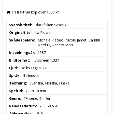
Fri frakt vid köp över 1000 kr
Svensk titel
Bläckfisken Säsong 3
Originaltitel
La Piovra
Skådespelare
Michele Placido, Nicole Jamet, Cariddi 
Nardulli, Renato Mori
Inspelningsår
1987
Bildformat
Fullscreen 1.33:1
Ljud
Dolby Digital 2.0
Språk
Italienska
Textning
Svenska, Norska, Finska
Speltid
7 tim 10 min
Genre
TV-serie, Thriller
Releasedatum
2008-02-20
Åldersgräns
15 år