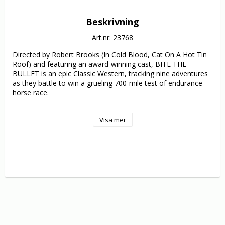
Beskrivning
Art.nr: 23768
Directed by Robert Brooks (In Cold Blood, Cat On A Hot Tin 
Roof) and featuring an award-winning cast, BITE THE 
BULLET is an epic Classic Western, tracking nine adventures 
as they battle to win a grueling 700-mile test of endurance 
horse race.

Two-time Academy Award® winner Gene Hackman plays a 
Visa mer
former rough-rider who matches wits with the lovely but 
suspicious lady in distress, Miss Jones (Candice Bergen -Miss 
Congeniality). Academy-Award® winner James Coburn is a 
drifting ex-cowboy competing against a young, reckless 
cowboy (Jan Michael Vincent - Buffalo '66), a haughty English 
sportsman (Ian Bannen Walking Ned), and a gusty Pony 
Express rider (Academy-Award® winner Ben Johnson).