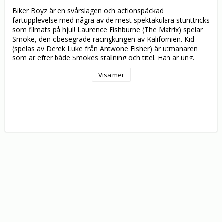
Biker Boyz är en svårslagen och actionspäckad 
fartupplevelse med några av de mest spektakulära stunttricks 
som filmats på hjul! Laurence Fishburne (The Matrix) spelar 
Smoke, den obesegrade racingkungen av Kalifornien. Kid 
(spelas av Derek Luke från Antwone Fisher) är utmanaren 
som är efter både Smokes ställning och titel. Han är ung, 
aggressiv och beredd att satsa allt. Uppgörelsen sker på 
Visa mer
banan i en explosion av riskfyllda och stentuffa tävlingar där 
bara den snabbaste vinner. Med heta namn som Orlando 
Jones, Kid Rock och Lisa Bonet. Gör dig redo för en häftig 
och driven upplevelse utöver det vanliga!