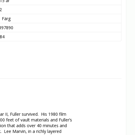
15 år
2
Färg
397890
84
II, Fuller survived.  His 1980 film 
0 feet of vault materials and Fuller’s 
tion that adds over 40 minutes and 
 Lee Marvin, in a richly layered 