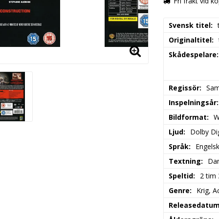
Fri frakt vid k
Svensk titel
Originaltitel
Skådespelare
Regissör
Sam
Inspelningsår
Bildformat
W
Ljud
Dolby Dig
Språk
Engels
Textning
Dan
Speltid
2 tim
Genre
Krig, A
Releasedatu