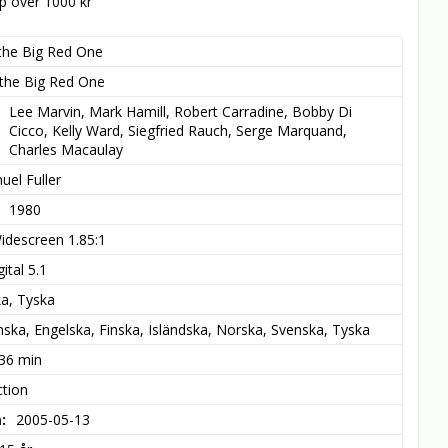
öp över 1000 kr
the Big Red One
the Big Red One
Lee Marvin, Mark Hamill, Robert Carradine, Bobby Di 
Cicco, Kelly Ward, Siegfried Rauch, Serge Marquand, 
Charles Macaulay
uel Fuller
1980
idescreen 1.85:1
ital 5.1
ka, Tyska
ska, Engelska, Finska, Isländska, Norska, Svenska, Tyska
 36 min
ction
m
2005-05-13