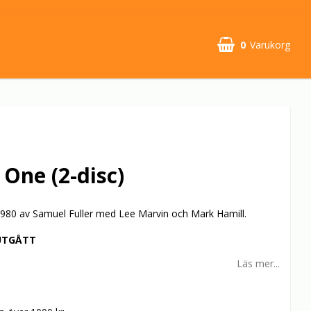
0
Varukorg
 One (2-disc)
 1980 av Samuel Fuller med Lee Marvin och Mark Hamill.
UTGÅTT
Läs mer...