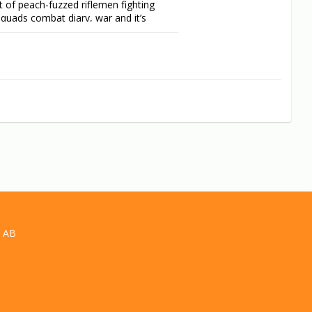
 of peach-fuzzed riflemen fighting 
quads combat diary, war and it’s 
 AB