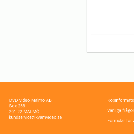
DVD Video Malmö AB
Köpinformati
Box 268
Vanliga frågo
201 22 MALMÖ
kundservice@kvarnvideo.se
Formulär för 