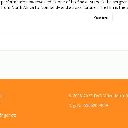
performance now revealed as one of his finest, stars as the sergeant
from North Africa to Normandy and across Europe.  The film is the s
fought and sweated and bled, and, maybe, survived.
Visa mer
on
© 2008-2026 DVD Video Malmö
r
Org. Nr. 556620-4839
ångerrätt