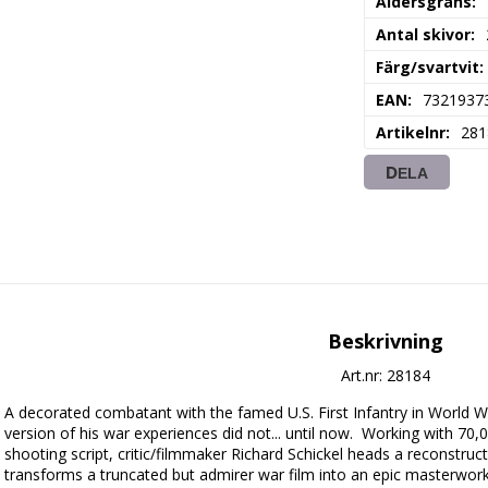
Åldersgräns
Antal skivor
Färg/svartvit
EAN
7321937
Artikelnr
281
DELA
Beskrivning
Art.nr: 28184
A decorated combatant with the famed U.S. First Infantry in World War 
version of his war experiences did not... until now.  Working with 70,00
shooting script, critic/filmmaker Richard Schickel heads a reconstruc
transforms a truncated but admirer war film into an epic masterwork. 