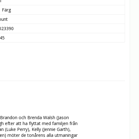
1
Färg
ount
023390
45
na Brandon och Brenda Walsh (Jason 
efter att ha flyttat med familjen från 
Luke Perry), Kelly (Jennie Garth), 
een) möter de tonårens alla utmaningar 