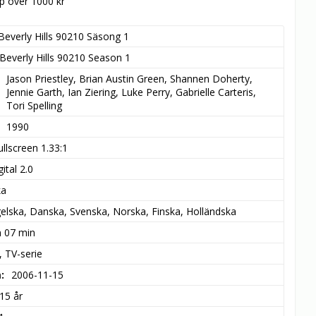
öp över 1000 kr
Beverly Hills 90210 Säsong 1
Beverly Hills 90210 Season 1
Jason Priestley, Brian Austin Green, Shannen Doherty, 
Jennie Garth, Ian Ziering, Luke Perry, Gabrielle Carteris, 
Tori Spelling
1990
ullscreen 1.33:1
ital 2.0
ka
elska, Danska, Svenska, Norska, Finska, Holländska
m 07 min
 TV-serie
m
2006-11-15
15 år