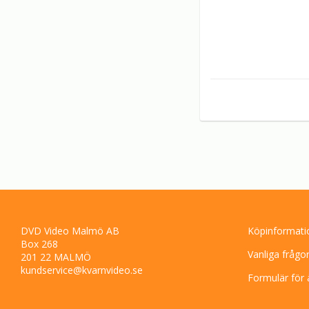
DVD Video Malmö AB
Köpinformati
Box 268
Vanliga frågo
201 22 MALMÖ
kundservice@kvarnvideo.se
Formulär för 