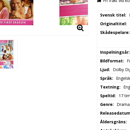
Fri frakt vid k
Svensk titel
Originaltitel
Skådespelare
Inspelningsår
Bildformat
F
Ljud
Dolby Dig
Språk
Engels
Textning
Eng
Speltid
17 ti
Genre
Drama,
Releasedatu
Åldersgräns