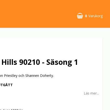
0
Varukorg
 Hills 90210 - Säsong 1
on Priestley och Shannen Doherty.
UTGÅTT
Läs mer...