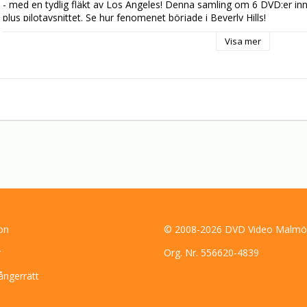
- med en tydlig fläkt av Los Angeles! Denna samling om 6 DVD:er inneh
plus pilotavsnittet. Se hur fenomenet började i Beverly Hills!

Musiken har bearbetats för denna dvd-version.
Visa mer
on
© 2008-2026 DVD Video Malmö
r
Org. Nr. 556620-4839
ångerrätt