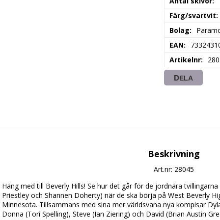
Antal skivor
Färg/svartvit
Bolag
Param
EAN
7332431
Artikelnr
280
DELA
Beskrivning
Art.nr: 28045
Häng med till Beverly Hills! Se hur det går för de jordnära tvillingar
Priestley och Shannen Doherty) när de ska börja på West Beverly High 
Minnesota. Tillsammans med sina mer världsvana nya kompisar Dylan (
Donna (Tori Spelling), Steve (Ian Ziering) och David (Brian Austin Gr