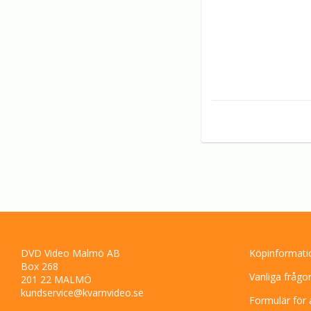
DVD Video Malmö AB
Köpinformati
Box 268
Vanliga frågo
201 22 MALMÖ
kundservice@kvarnvideo.se
Formulär för 