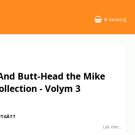
0
Varukorg
And Butt-Head the Mike
ollection - Volym 3
.
UTGÅTT
Läs mer...