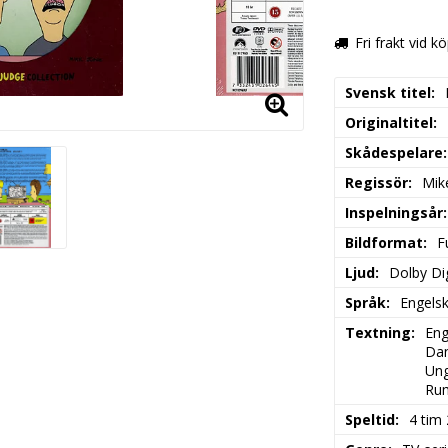
Fri frakt vid k
Svensk titel
Originaltitel
Skådespelare
Regissör
Mik
Inspelningsår
Bildformat
F
Ljud
Dolby Dig
Språk
Engels
Textning
Eng
Dan
Ung
Rum
Speltid
4 tim