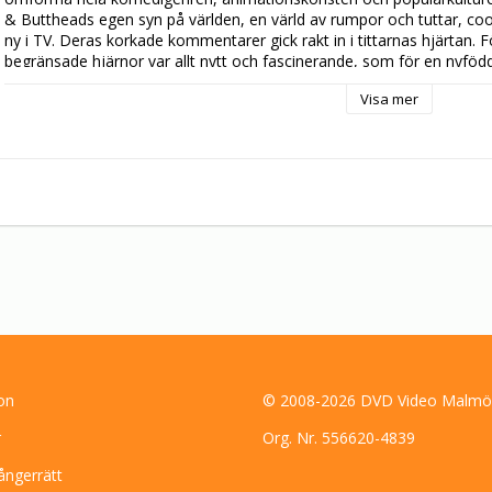
& Buttheads egen syn på världen, en värld av rumpor och tuttar, cool
ny i TV. Deras korkade kommentarer gick rakt in i tittarnas hjärtan. 
begränsade hjärnor var allt nytt och fascinerande, som för en nyfödd
tumme riktigt hårt tills man svimmar.
Visa mer
on
© 2008-2026 DVD Video Malmö
r
Org. Nr. 556620-4839
ångerrätt