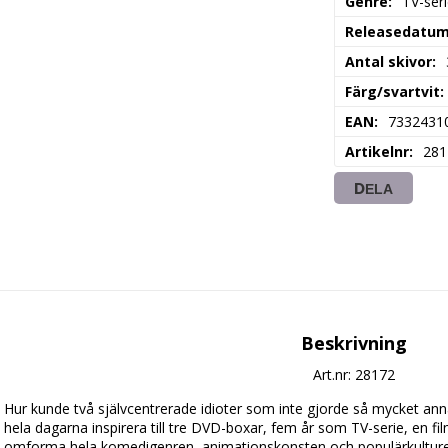
Genre
TV-ser
Releasedatu
Antal skivor
Färg/svartvit
EAN
7332431
Artikelnr
281
DELA
Beskrivning
Art.nr: 28172
Hur kunde två självcentrerade idioter som inte gjorde så mycket annat 
hela dagarna inspirera till tre DVD-boxar, fem år som TV-serie, en fi
omforma hela komedigenren, animationskonsten och populärkulturen?