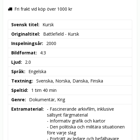
Fri frakt vid köp över 1000 kr
Svensk titel
Kursk
Originaltitel
Battlefield - Kursk
Inspelningsår
2000
Bildformat
4:3
Ljud
2.0
Språk
Engelska
Textning
Svenska, Norska, Danska, Finska
Speltid
1 tim 40 min
Genre
Dokumentär, Krig
Extramaterial
- Fascinerande arkivfilm, inklusive 
sällsynt färgmaterial

- Informativ grafik och kartor

- Den politiska och militära situationen 
före varje slag

- Porträtt av ledare och befälhavare
