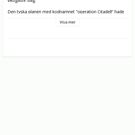
viktigaste slag.

Den tyska planen med kodnamnet ”operation Citadell” hade 
som mål att innesluta de ryska styrkorna norr och söder om 
Visa mer
den så kallade Kurskbågen. Men ryssarna hade lärt sig 
mycket under de hårda striderna mot den tyska armén. 
Området var kraftigt minerat och förstärkt och  de tyska 
stridsvagnarna möttes av mördande artillerield.