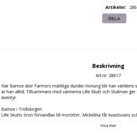
Artikelnr
286
DELA
Beskrivning
Art.nr: 28617
När Bamse äter Farmors märkliga dunder-honung blir han världens sta
är han alltid. Tillsammans med vännerna Lille Skutt och Skalman ge
äventyr. 

Bamse i Trollskogen

Lille Skutts öron förvandlas till morötter, Mickelina får kvastsvans och
Hia-Hia börjat trolla igen? Då är det nog bara Bamse som kan stoppa
Visa mer
är lång, och många faror lurar i Trollskogen. 
