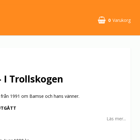
0
Varukorg
 I Trollskogen
 från 1991 om Bamse och hans vänner.
UTGÅTT
Läs mer...