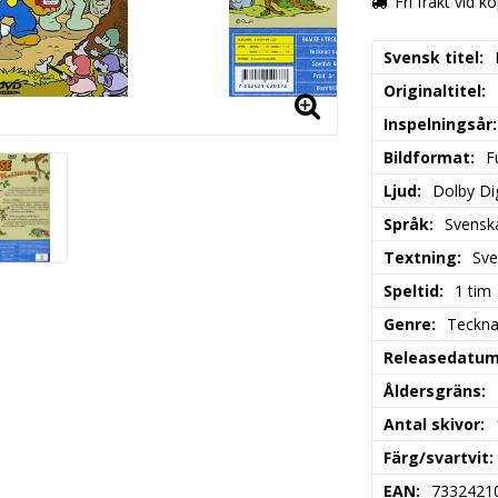
Fri frakt vid k
Svensk titel
Originaltitel
Inspelningsår
Bildformat
F
Ljud
Dolby Dig
Språk
Svensk
Textning
Sve
Speltid
1 tim
Genre
Teckna
Releasedatu
Åldersgräns
Antal skivor
Färg/svartvit
EAN
7332421