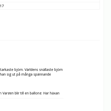
17
rkaste björn. Världens snällaste björn 
r han sig ut på många spännande 
 Vargen blir till en ballong. Har häxan 
 henne. Men vägen till hennes grotta 