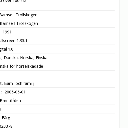
öp över 1000 kr
Bamse I Trollskogen
Bamse I Trollskogen
1991
ullscreen 1.33:1
ital 1.0
a, Danska, Norska, Finska
nska för hörselskadade
t, Barn- och familj
m
2005-06-01
Barntillåten
1
Färg
020378