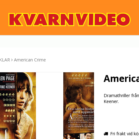
KLAR
American Crime
Americ
Dramathriller fr
Keener.
Fri frakt vid k