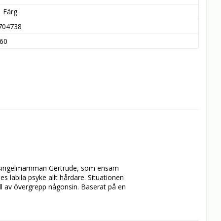
Färg
704738
60
 av singelmamman Gertrude, som ensam 
s labila psyke allt hårdare. Situationen 
ll av övergrepp någonsin. Baserat på en 