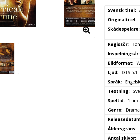
Svensk titel
Originaltitel
Skådespelare
Regissör
Tom
Inspelningsår
Bildformat
W
Ljud
DTS 5.1
Språk
Engels
Textning
Sve
Speltid
1 tim
Genre
Drama, 
Releasedatu
Åldersgräns
Antal skivor