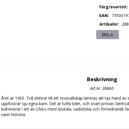
Färg/svartvit
EAN
7350019
Artikelnr
288
DELA
Beskrivning
Art.nr: 28860
Året är 1965. Två döttrar till ett resesällskap lämnas att tas hand
uppfostrar sju egna barn. Det är tuffa tider, och snart prövas Gertrude
kulminerar i ett av USA:s mest brutala, sadistiska och förnedrande fa
sann historia.