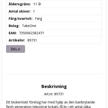
Åldersgräns
11 år
Antal skivor
1
Färg/svartvit
Färg
Bolag
TakeOne
EAN
7350062382471
Artikelnr
89731
DELA
Beskrivning
Art.nr: 89731
Ett biokemiskt företag har med hjälp av den banbrytande 
flesh-generation teknologi lyckats få liv i ett antal olika 