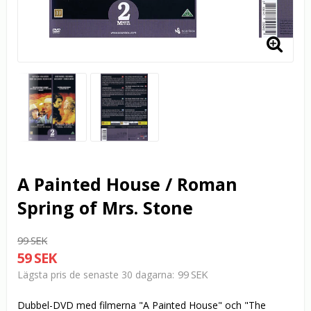
A Painted House / Roman
Spring of Mrs. Stone
99 SEK
59 SEK
99 SEK
Lägsta pris de senaste 30 dagarna
Dubbel-DVD med filmerna "A Painted House" och "The