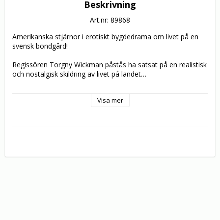
Beskrivning
Art.nr: 89868
Amerikanska stjärnor i erotiskt bygdedrama om livet på en 
svensk bondgård!

Regissören Torgny Wickman påstås ha satsat på en realistisk 
och nostalgisk skildring av livet på landet…

Eric Edwards (Debbie Does Dallas) är den blyge kusin Georg 
Visa mer
som skickas för utbildning hos den erfarne godsägaren 
Richard (Charles Canyon, känd från TV-serien Hem till 
gården). Darby Lloyd Rains (Härligt syndiga Miss Aggies 
memoarer) är lärarinnan Ester, en av de villiga?kvinnorna på 
gården. Drängen spelas av Knud Jörgensen (drängen i 
Fäbodjäntan)! Anita Ericsson (Flossie) syns som pilsk 
stallflicka, danska Anne Magle (I skorpionens tecken)spelar 
bilmek och fransyskan Jacqueline Laurent (Bel Ami) den kyska 
husföreståndarinnan.