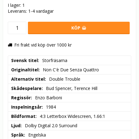
I lager: 1
Leverans:
1-4 vardagar
KÖP
Fri frakt vid köp över 1000 kr
Svensk titel
Storfräsarna
Originaltitel
Non C'è Due Senza Quattro
Alternativ titel
Double Trouble
Skådespelare
Bud Spencer, Terence Hill
Regissör
Enzo Barboni
Inspelningsår
1984
Bildformat
4:3 Letterbox Widescreen, 1.66:1
Ljud
Dolby Digital 2.0 Surround
Språk
Engelska