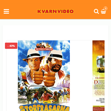
0
- 40%