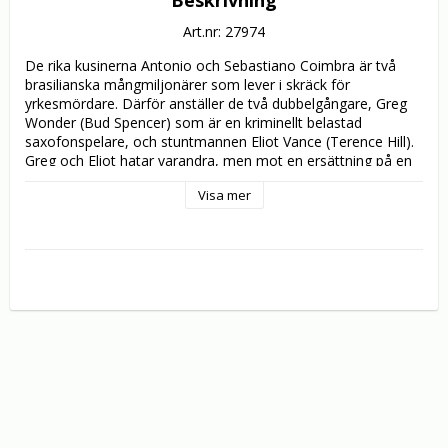
Beskrivning
Art.nr: 27974
De rika kusinerna Antonio och Sebastiano Coimbra är två 
brasilianska mångmiljonärer som lever i skräck för 
yrkesmördare. Därför anställer de två dubbelgångare, Greg 
Wonder (Bud Spencer) som är en kriminellt belastad 
saxofonspelare, och stuntmannen Eliot Vance (Terence Hill).

Greg och Eliot hatar varandra, men mot en ersättning på en 
miljon dollar kan de stå ut med vad som helst. Det kan dock 
Visa mer
inte miljonärernas personal som ser sina chefer plötsligt 
förvandlas till drägg utan uppfostran och bordsskick. Snart 
nog går mördarna till anfall, men de chockas när deras offer 
går till motattack med laddade knytnävar!