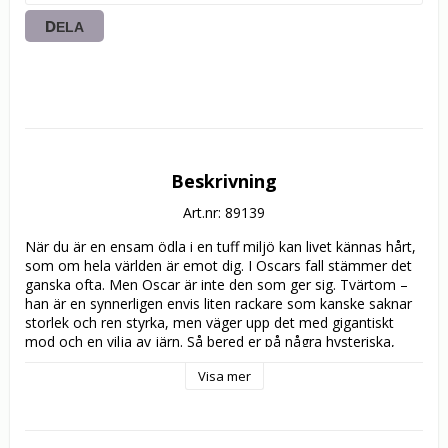
DELA
Beskrivning
Art.nr: 89139
När du är en ensam ödla i en tuff miljö kan livet kännas hårt, 
som om hela världen är emot dig. I Oscars fall stämmer det 
ganska ofta. Men Oscar är inte den som ger sig. Tvärtom – 
han är en synnerligen envis liten rackare som kanske saknar 
storlek och ren styrka, men väger upp det med gigantiskt 
mod och en vilja av järn. Så bered er på några hysteriska, 
actionfyllda äventyr bland vassa kaktusar, dammiga vägar 
Visa mer
och ogästvänliga klippor, fyllda av sköna figurer.