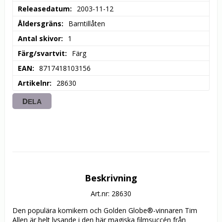
Releasedatum
2003-11-12
Åldersgräns
Barntillåten
Antal skivor
1
Färg/svartvit
Färg
EAN
8717418103156
Artikelnr
28630
DELA
Beskrivning
Art.nr: 28630
Den populära komikern och Golden Globe®-vinnaren Tim 
Allen är helt lysande i den här magiska filmsuccén från 