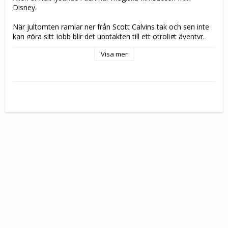
Disney.

När jultomten ramlar ner från Scott Calvins tak och sen inte 
kan göra sitt jobb blir det upptakten till ett otroligt äventyr. 
Scotts son Charlie övertalar sin pappa att ta på sig 
Visa mer
tomtedräkten, och med tomtens åtta renar drar de sen till 
Nordpolen. Där upptäcker de snart att den som tagit på sig 
tomtekläderna och tagit på sig tomtens alla plikter! Under 
året som kommer växer både magen och skägget på en 
förvånad men inte alltför lycklig Scott, som får vänner, familj 
och arbetskamrater att tro han förlorat förståndet. Alla utom 
Charlie, som tycker att hans pappa är som klippt och skuren 
för sitt nya jobb!

Nordpolens allra bäst bevarade hemligheter avslöjas i den 
här varma och uppsluppna Disney-komedin! Nu kan du njuta 
av julens magi när du vill under året!