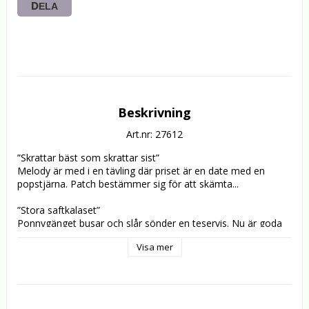
DELA
Beskrivning
Art.nr: 27612
”Skrattar bäst som skrattar sist”

Melody är med i en tävling där priset är en date med en 
popstjärna. Patch bestämmer sig för att skämta...

”Stora saftkalaset”

Ponnygänget busar och slår sönder en teservis. Nu är goda 
råd dyra! För att få ihop pengar till ny servis öppnar de ett 
Visa mer
saftstånd...

”Simtävling – och födelsedag!”

Gänget tränar konstsim! Det är nämligen lagtävling på gång. 
Men det finns ett störningsmoment – han heter Teddy...
