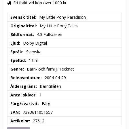
Fri frakt vid köp över 1000 kr
Svensk titel
My Little Pony Paradisön
Originaltitel
My Little Pony Tales
Bildformat
4:3 Fullscreen
Ljud
Dolby Digital
Språk
Svenska
Speltid
1 tim
Genre
Barn- och familj, Tecknat
Releasedatum
2004-04-29
Åldersgräns
Barntillåten
Antal skivor
1
Färg/svartvit
Färg
EAN
7393611051657
Artikelnr
27612