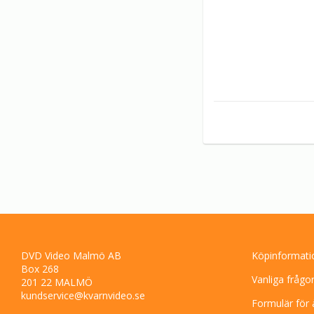
DVD Video Malmö AB
Köpinformati
Box 268
Vanliga frågo
201 22 MALMÖ
kundservice@kvarnvideo.se
Formulär för 