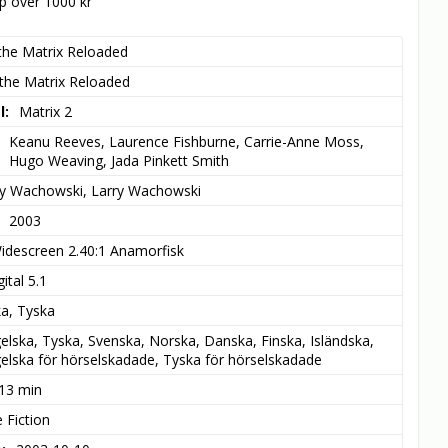
öp över 1000 kr
the Matrix Reloaded
the Matrix Reloaded
l
Matrix 2
Keanu Reeves, Laurence Fishburne, Carrie-Anne Moss, 
Hugo Weaving, Jada Pinkett Smith
y Wachowski, Larry Wachowski
2003
idescreen 2.40:1 Anamorfisk
ital 5.1
ka, Tyska
elska, Tyska, Svenska, Norska, Danska, Finska, Isländska, 
elska för hörselskadade, Tyska för hörselskadade
 13 min
 Fiction