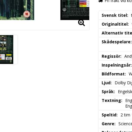
Fri frakt vid k
Svensk titel
Originaltitel
Alternativ tite
Skådespelare
Regissör
And
Inspelningsår
Bildformat
W
Ljud
Dolby Dig
Språk
Engels
Textning
Eng
Eng
Speltid
2 tim
Genre
Science