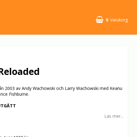
0
Varukorg
Din varukorg är tom
 Reloaded
från 2003 av Andy Wachowski och Larry Wachowski med Keanu
nce Fishburne.
UTGÅTT
Läs mer...