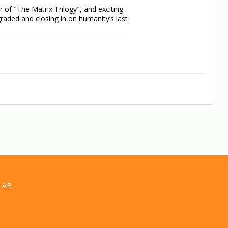
of "The Matrix Trilogy", and exciting 
raded and closing in on humanity’s last 
ding their vision with a spectacle that 
ws. 

eads to another: Who created The 
 a destiny that passes from revelations 
 AB