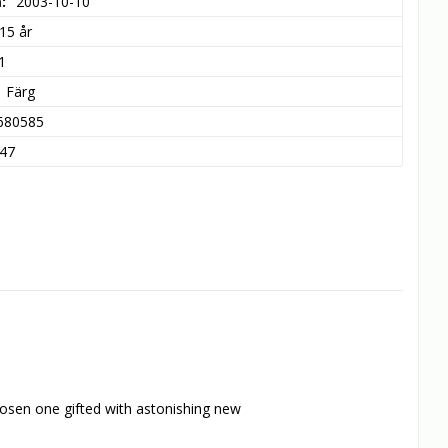
m
2003-10-10
15 år
1
Färg
680585
47
hosen one gifted with astonishing new 