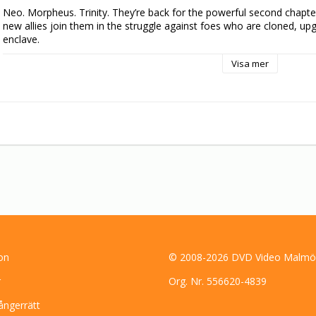
Neo. Morpheus. Trinity. They’re back for the powerful second chapter 
new allies join them in the struggle against foes who are cloned, upg
enclave.

Visa mer
Back, too, are the Wachowski Brothers and producer Joel Silver, expan
rocks the senses, probes the heart and shapes filmmaking’s tomorro
What is The Matrix? The question is not yet fully answered. And it l
Matrix? The answers lead to more worlds of bold possibility – and to
to Revolutions.
on
© 2008-2026 DVD Video Malmö
r
Org. Nr. 556620-4839
ångerrätt