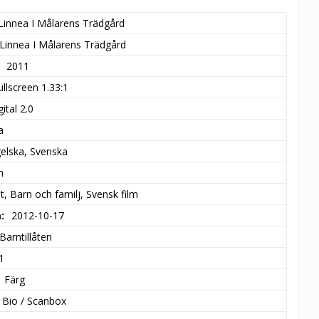
Linnea I Målarens Trädgård
Linnea I Målarens Trädgård
2011
ullscreen 1.33:1
ital 2.0
a
elska, Svenska
n
, Barn och familj, Svensk film
m
2012-10-17
Barntillåten
1
Färg
 Bio / Scanbox