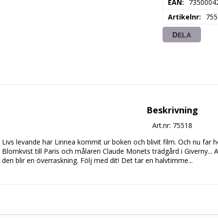
EAN
7350004
Artikelnr
755
DELA
Beskrivning
Art.nr: 75518
Livs levande har Linnea kommit ur boken och blivit film. Och nu far 
Blomkvist till Paris och målaren Claude Monets trädgård i Giverny... A
den blir en överraskning. Följ med dit! Det tar en halvtimme... 