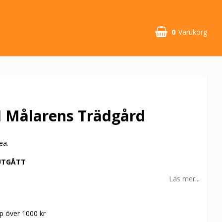
0
Varukorg
I Målarens Trädgård
ea.
UTGÅTT
Läs mer...
öp över 1000 kr