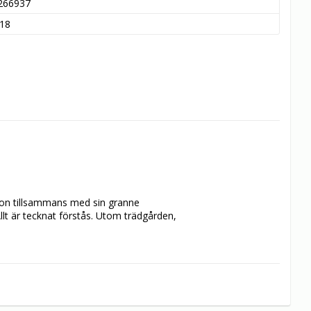
266937
18
hon tillsammans med sin granne 
llt är tecknat förstås. Utom trädgården, 