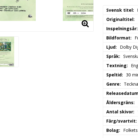
Svensk titel
Originaltitel
Inspelningsår
Bildformat
F
Ljud
Dolby Dig
Språk
Svensk
Textning
Eng
Speltid
30 mi
Genre
Tecknat
Releasedatu
Åldersgräns
Antal skivor
Färg/svartvit
Bolag
Folkets