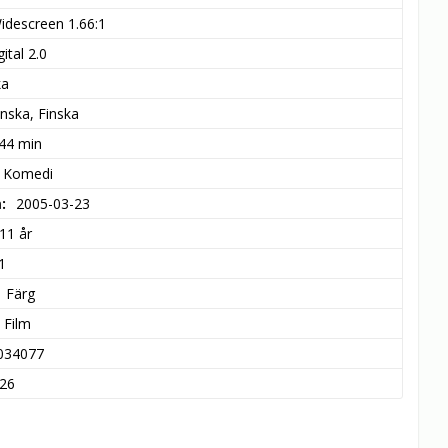
idescreen 1.66:1
ital 2.0
ka
nska, Finska
 44 min
, Komedi
m
2005-03-23
11 år
1
Färg
c Film
034077
26