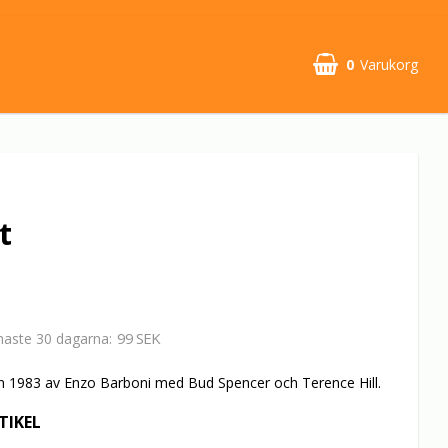
0
Varukorg
t
99 SEK
enaste 30 dagarna
n 1983 av Enzo Barboni med Bud Spencer och Terence Hill.
TIKEL