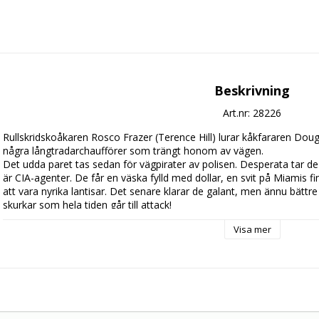
Beskrivning
Art.nr: 28226
Rullskridskoåkaren Rosco Frazer (Terence Hill) lurar kåkfararen Dou
några långtradarchaufförer som trängt honom av vägen.

Det udda paret tas sedan för vägpirater av polisen. Desperata tar de fl
är CIA-agenter. De får en väska fylld med dollar, en svit på Miamis fin
att vara nyrika lantisar. Det senare klarar de galant, men ännu bättre 
skurkar som hela tiden går till attack!
Visa mer