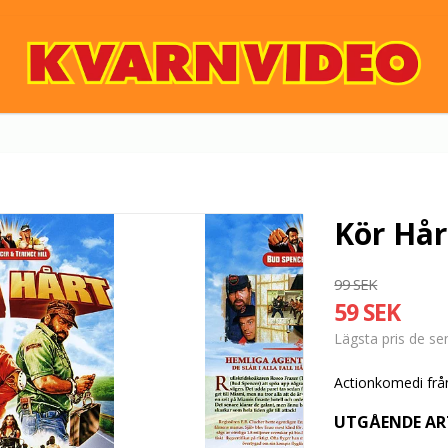
Kör Hår
99 SEK
59 SEK
Lägsta pris de s
Actionkomedi frå
UTGÅENDE AR