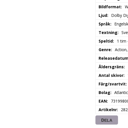
Bildformat
W
Ljud
Dolby Dig
Språk
Engels
Textning
Sve
Speltid
1 tim
Genre
Action
Releasedatu
Åldersgräns
Antal skivor
Färg/svartvit
Bolag
Atlanti
EAN
7319980
Artikelnr
282
DELA