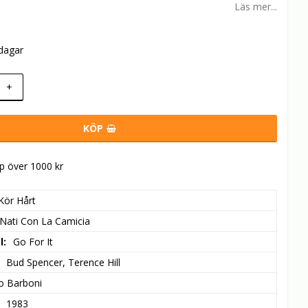
Läs mer...
rdagar
+
KÖP
öp över 1000 kr
Kör Hårt
Nati Con La Camicia
l
Go For It
Bud Spencer, Terence Hill
o Barboni
1983