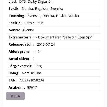
Ljud
DTS, Dolby Digital 5.1
Språk
Norska, Engelska, Svenska
Textning
Svenska, Danska, Finska, Norska
Speltid
1 tim 53 min
Genre
Äventyr
Extramaterial
- Dokumentären "Seile Sin Egen Sjö"
Releasedatum
2013-07-24
Åldersgräns
11 år
Antal skivor
1
Färg/svartvit
Färg
Bolag
Nordisk Film
EAN
7332421058234
Artikelnr
89617
DELA