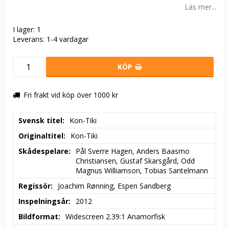
Läs mer...
I lager: 1
Leverans:
1-4 vardagar
KÖP
Fri frakt vid köp över 1000 kr
Svensk titel
Kon-Tiki
Originaltitel
Kon-Tiki
Skådespelare
Pål Sverre Hagen, Anders Baasmo 
Christiansen, Gustaf Skarsgård, Odd 
Magnus Williamson, Tobias Santelmann
Regissör
Joachim Rønning, Espen Sandberg
Inspelningsår
2012
Bildformat
Widescreen 2.39:1 Anamorfisk