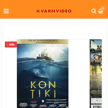
0
- 40%