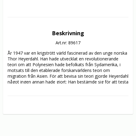
Beskrivning
Art.nr: 89617
År 1947 var en krigstrött värld fascinerad av den unge norska 
Thor Heyerdahl. Han hade utvecklat en revolutionerande 
teori om att Polynesien hade befolkats från Sydamerika, i 
motsats till den etablerade forskarvärldens teori om 
migration från Asien. För att bevisa sin teori gjorde Heyerdahl 
något ingen annan hade gjort: Han bestämde sig för att testa 
den i praktiken, och gav sig ut på en äventyrlig och farlig 
expedition över Stilla havet. 