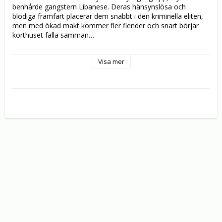
benhårde gangstern Libanese. Deras hänsynslösa och 
blodiga framfart placerar dem snabbt i den kriminella eliten, 
men med ökad makt kommer fler fiender och snart börjar 
korthuset falla samman…

KINGS OF CRIME är historien om ett hänsynslöst 
Visa mer
gangstergängs uppgång, herravälde och fall i 1970-talets 
Italien. En tät, episk dramathriller i stil med ”Scarface”, 
”Gudfadern” och ”Maffiabröder”, baserad på en sann historia 
och den hyllade bestsellern ”Crime Novel”.