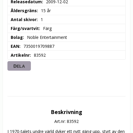
Releasedatum
2009-12-02
Åldersgräns
15 år
Antal skivor
1
Färg/svartvit
Färg
Bolag
Noble Entertainment
EAN
7350019709887
Artikelnr
83592
DELA
Beskrivning
Art.nr: 83592
I 1970-talets undre värld dyker ett nytt gäng upp, styrt av den 