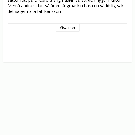
Men å andra sidan så är en ångmaskin bara en världslig sak – 
det säger i alla fall Karlsson.

Karlsson bor i ett hus på taket och Lillebror får följa med 
Visa mer
honom dit. Det finns en massa spännande saker uppe på 
taken och Lillebror tror att om alla visste hur kul det var där 
så skulle inte en människa stanna kvar nere på marken. Inte 
hade Lillebror tänkt på att han skrämmer slag på både 
mamma och pappa när han är uppe på taken och springer. 

Karlsson är bra på det mesta, tycker han själv i alla fall. En 
sak han är världsbäst på är att klä ut sig till spöke och 
skrämma bort ovälkomna gäster.