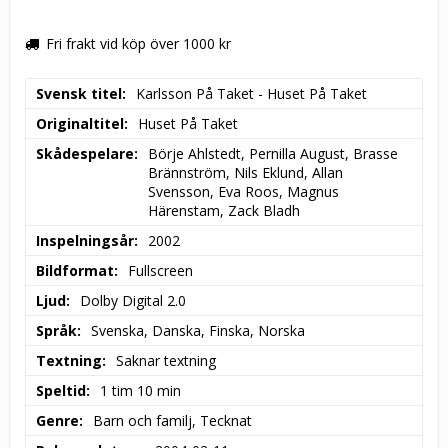
Fri frakt vid köp över 1000 kr
Svensk titel
Karlsson På Taket - Huset På Taket
Originaltitel
Huset På Taket
Skådespelare
Börje Ahlstedt, Pernilla August, Brasse 
Brännström, Nils Eklund, Allan 
Svensson, Eva Roos, Magnus 
Härenstam, Zack Bladh
Inspelningsår
2002
Bildformat
Fullscreen
Ljud
Dolby Digital 2.0
Språk
Svenska, Danska, Finska, Norska
Textning
Saknar textning
Speltid
1 tim 10 min
Genre
Barn och familj, Tecknat