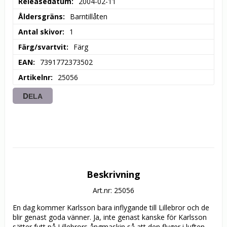
Releasedatum
2004-02-11
Åldersgräns
Barntillåten
Antal skivor
1
Färg/svartvit
Färg
EAN
7391772373502
Artikelnr
25056
DELA
Beskrivning
Art.nr: 25056
En dag kommer Karlsson bara inflygande till Lillebror och de 
blir genast goda vänner. Ja, inte genast kanske för Karlsson 
sätter futt på Lillebrors ångmaskin så att den flyger i luften. 