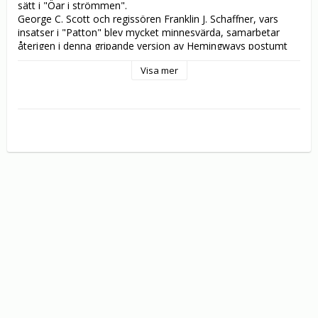
sätt i "Öar i strömmen".

George C. Scott och regissören Franklin J. Schaffner, vars 
insatser i "Patton" blev mycket minnesvärda, samarbetar 
återigen i denna gripande version av Hemingways postumt 
utgivna roman. Scott gör rollen som Thomas Hudson, en 
Visa mer
skulptör vars självpåtagna isolering på Bahamas avslutas av 
två orsaker: hans söners besök och Andra världskrigets 
utbrott.

Filmen skildrar faderskärlek på ett rörande sätt och trotsar 
hjältemodigt tyranniet. "Öar i strömmen" präglas av en stor 
författares litterära genialitet.