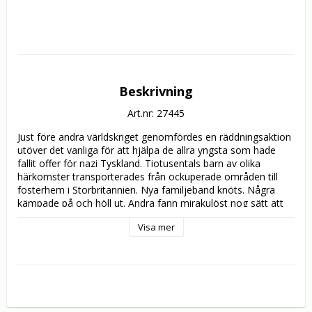
Beskrivning
Art.nr: 27445
Just före andra världskriget genomfördes en räddningsaktion 
utöver det vanliga för att hjälpa de allra yngsta som hade 
fallit offer för nazi Tyskland. Tiotusentals barn av olika 
härkomster transporterades från ockuperade områden till 
fosterhem i Storbritannien. Nya familjeband knöts. Några 
kämpade på och höll ut. Andra fann mirakulöst nog sätt att 
befria sina barn från Hitlers järngrepp. Alla har oförglömliga 
Visa mer
historier att berätta.

Mark Jonathan Harris, författare/regissör av Academy Award 
belönade* ”The Long Way Home” samt producenten 
Deborah Oppenheimer (vars mor var en av de 10 000 
barnen) har producerat denna superba Oscar belönade 
dokumentär. Fylld med unika arkivbilder samt gripande 