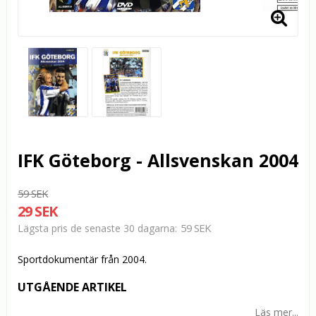
IFK Göteborg - Allsvenskan 2004
59 SEK
29 SEK
59 SEK
Lägsta pris de senaste 30 dagarna
Sportdokumentär från 2004.
UTGÅENDE ARTIKEL
Läs mer...