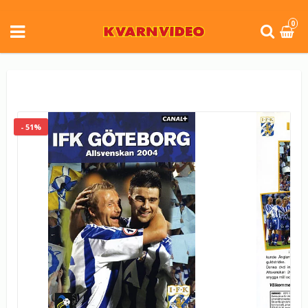
0
- 51%