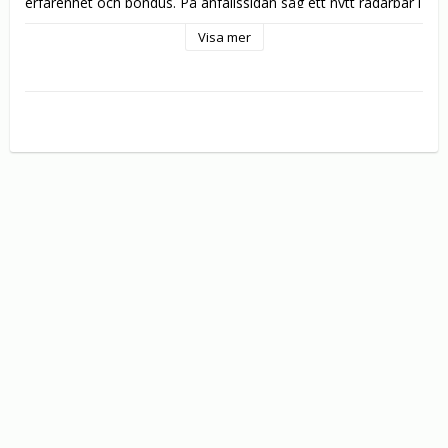
erfarenhet och pondus. På anfallssidan såg ett nytt radarpar i 
Peter Ijeh och George Mourad dagens ljus. Utan favorittryck 
Visa mer
kunde Änglarna smyga ikapp topplagen och etablerade sig på 
allvar i guldstriden.

Denna dvd innehåller highlights från IFK Göteborgs samtliga 
matcher i Allsvenskan 2004. Återupplev jubileumsårets 
matcher fyllda av dramatik, snygga mål och feststämning på 
läktarna.