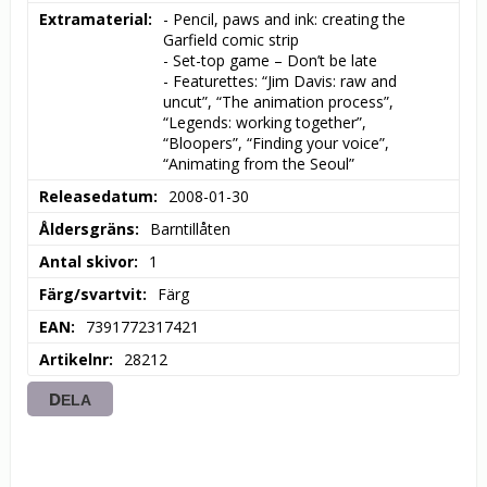
Extramaterial
- Pencil, paws and ink: creating the 
Garfield comic strip

- Set-top game – Don’t be late

- Featurettes: “Jim Davis: raw and 
uncut”, “The animation process”, 
“Legends: working together”, 
“Bloopers”, “Finding your voice”, 
“Animating from the Seoul”
Releasedatum
2008-01-30
Åldersgräns
Barntillåten
Antal skivor
1
Färg/svartvit
Färg
EAN
7391772317421
Artikelnr
28212
DELA