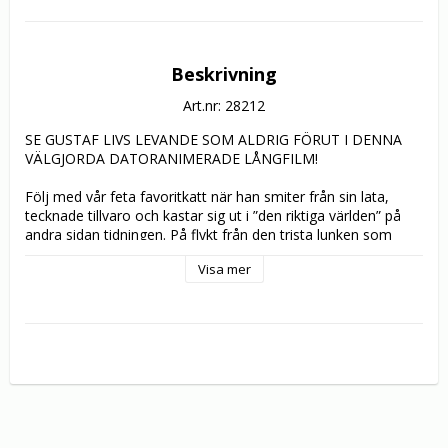
Beskrivning
Art.nr: 28212
SE GUSTAF LIVS LEVANDE SOM ALDRIG FÖRUT I DENNA 
VÄLGJORDA DATORANIMERADE LÅNGFILM!

Följ med vår feta favoritkatt när han smiter från sin lata, 
tecknade tillvaro och kastar sig ut i ”den riktiga världen” på 
andra sidan tidningen. På flykt från den trista lunken som 
seriekatt inser Gustaf snart att livet som verklig katt erbjuder 
Visa mer
långt färre fördelar… 

Blodtörstiga Chihuahuor och bodybuildande kaniner dyker 
upp bakom varje hörn – vilken tur att han får hjälp av både 
nya polare och gamla trotjänare! De galna äventyren i 
verkligheten ger slutligen Gustaf både en och annan 
tankeställare.