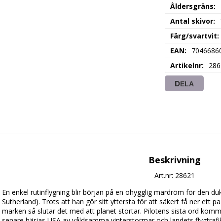
Åldersgräns
Antal skivor
Färg/svartvit
EAN
7046686
Artikelnr
286
DELA
Beskrivning
Art.nr: 28621
En enkel rutinflygning blir början på en ohygglig mardröm för den dukt
Sutherland). Trots att han gör sitt yttersta för att säkert få ner ett
marken så slutar det med att planet störtar. Pilotens sista ord kommer 
senare härjas USA av våldsamma vinterstormar och landets flygtrafik