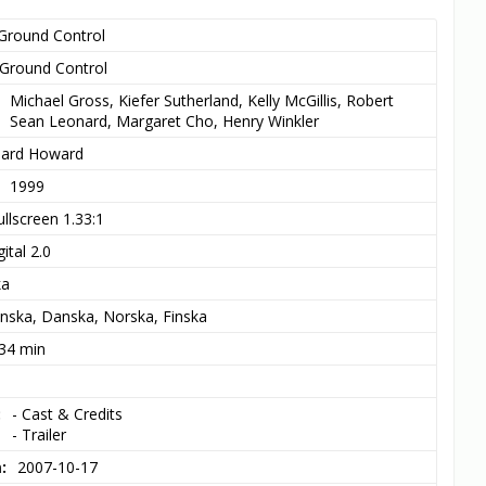
Ground Control
Ground Control
Michael Gross, Kiefer Sutherland, Kelly McGillis, Robert 
Sean Leonard, Margaret Cho, Henry Winkler
hard Howard
1999
ullscreen 1.33:1
ital 2.0
ka
nska, Danska, Norska, Finska
 34 min
- Cast & Credits

- Trailer
m
2007-10-17