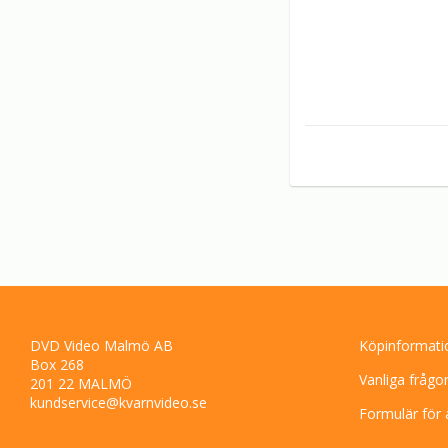
DVD Video Malmö AB
Köpinformati
Box 268
Vanliga frågo
201 22 MALMÖ
kundservice@kvarnvideo.se
Formulär för 