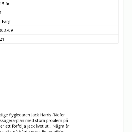
15 år
1
Färg
003709
21
ige flygledaren Jack Harris (Kiefer 
 passagerarplan med stora problem på 
att förfölja Jack livet ut... Några år 
 sätts på hårda prov. En ambitiös 