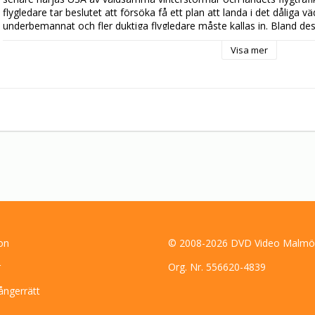
flygledare tar beslutet att försöka få ett plan att landa i det dåliga v
underbemannat och fler duktiga flygledare måste kallas in. Bland des
olyckan har förlorat sitt jobb, sin familj och sin självaktning. Det hä
Visa mer
sig kvitt mardrömmen från det förflutna...
on
© 2008-2026 DVD Video Malmö
r
Org. Nr. 556620-4839
ångerrätt