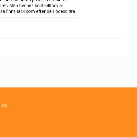
ädret. Men hennes kontrolltorn är 
sa finns Jack som efter den ödesdigra 
r är den enda chansen han har att göra 
 AB