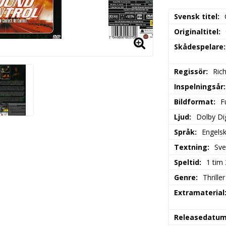
Svensk titel
Originaltitel
Skådespelare
Regissör
Ric
Inspelningsår
Bildformat
F
Ljud
Dolby Dig
Språk
Engels
Textning
Sve
Speltid
1 tim
Genre
Thriller
Extramaterial
Releasedatu