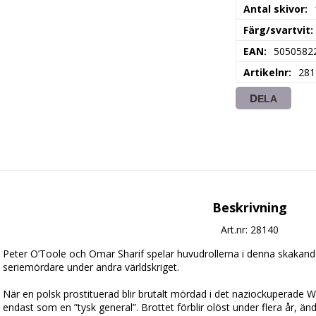
Antal skivor
Färg/svartvit
EAN
5050582
Artikelnr
281
DELA
Beskrivning
Art.nr: 28140
Peter O’Toole och Omar Sharif spelar huvudrollerna i denna skakande 
seriemördare under andra världskriget. 

När en polsk prostituerad blir brutalt mördad i det naziockuperade 
endast som en ”tysk general”. Brottet förblir olöst under flera år, ända