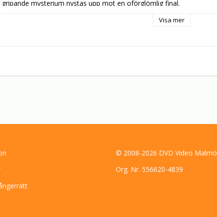
gripande mysterium nystas upp mot en oförglömlig final.

Visa mer
Vi ser även Tom Courtenay, Donald Pleasence och Christopher Plumme
en av genrens stora mästare.
on
© 2008-2026 DVD Video Malmö
r
Org. Nr. 556620-4839
ångerrätt