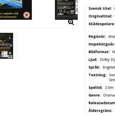
Svensk titel
Originaltitel
Skådespelare
Regissör
Ana
Inspelningsår
Bildformat
W
Ljud
Dolby Dig
Språk
Engelsk
Textning
Sve
Gre
Speltid
2 tim
Genre
Drama
Releasedatu
Åldersgräns