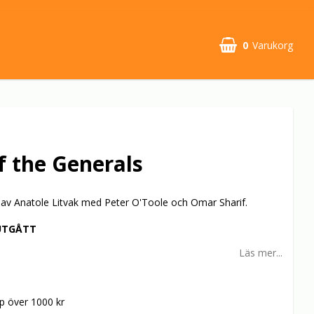
0
Varukorg
f the Generals
av Anatole Litvak med Peter O'Toole och Omar Sharif.
UTGÅTT
Läs mer...
öp över 1000 kr