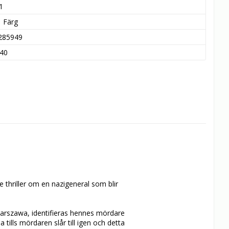
1
Färg
285949
40
thriller om en nazigeneral som blir 
Warszawa, identifieras hennes mördare 
 tills mördaren slår till igen och detta 