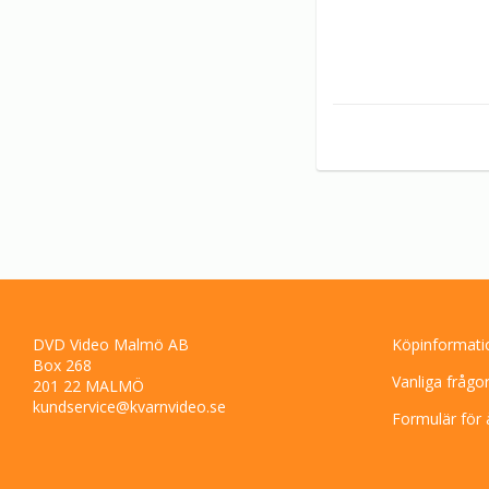
DVD Video Malmö AB
Köpinformati
Box 268
Vanliga frågo
201 22 MALMÖ
kundservice@kvarnvideo.se
Formulär för 