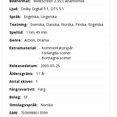
Bildformat
Widescreen 2.35:1 Anamorfisk
Ljud
Dolby Digital 5.1, DTS 5.1
Språk
Engelska, Ungerska
Textning
Svenska, Danska, Norska, Finska, Engelska
Speltid
1 tim 49 min
Genre
Action, Drama
Extramaterial
- Kommentatorspår

- Förlängda scener

- Borttagna scener
Releasedatum
2005-05-25
Åldersgräns
11 år
Antal skivor
1
Färg/svartvit
Färg
Bolag
SF
Omslagsspråk
Norska
EAN
7036988013599