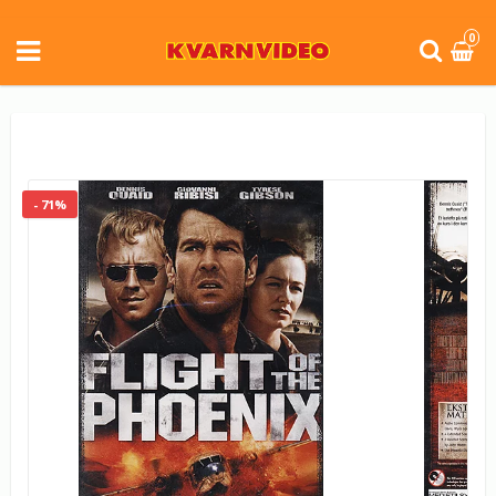
0
- 71%