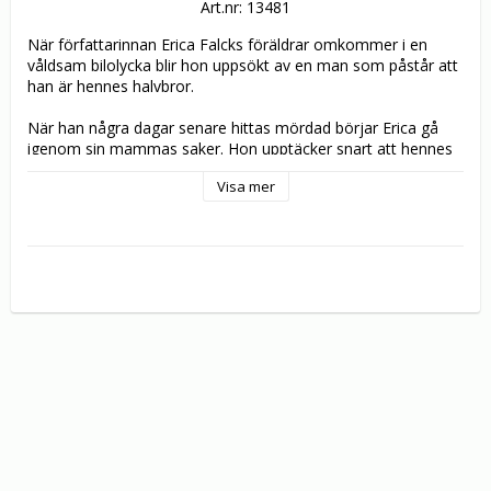
Art.nr: 13481
När författarinnan Erica Falcks föräldrar omkommer i en 
våldsam bilolycka blir hon uppsökt av en man som påstår att 
han är hennes halvbror.

När han några dagar senare hittas mördad börjar Erica gå 
igenom sin mammas saker. Hon upptäcker snart att hennes 
mamma hade mörka hemligheter, som någon gör allt för att 
Visa mer
hålla dolda. Erica dras längre och längre in i en väv av lögner 
och ond bråd död.