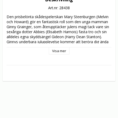
Art.nr: 28438
Den prisbelönta skådespelerskan Mary Steenburgen (Melvin 
och Howard) gör en fantastisk roll som den unga mamman 
Ginny Grainger, som återupptäcker julens magi tack vare sin 
sexåriga dotter Abbies (Elisabeth Harnois) fasta tro och sin 
alldeles egna skyddsängel Gideon (Harry Dean Stanton). 
Ginnys underbara julupplevelse kommer att beröra dig ända 
in i hjärtat, på samma vis som alla tidlösa Disney-favoriter. 
Visa mer
Med EN FÖRTROLLANDE JUL går dina innersta drömmar om 
julen i uppfyllelse. Se den tillsammans med dina nära och 
kära.