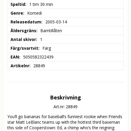
Speltid
1 tim 30 min
Genre
Komedi
Releasedatum
2005-03-14
Åldersgräns
Barntillåten
Antal skivor
1
Färg/svartvit
Färg
EAN
5050582322439
Artikelnr
28849
Beskrivning
Art.nr: 28849
You’ll go bananas for baseball’s funniest rookie when Friends 
star Matt LeBlanc teams up with the hottest third baseman 
this side of Cooperstown: Ed, a chimp who’s the reigning 