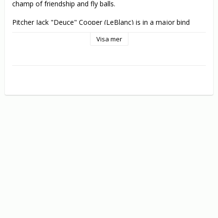
champ of friendship and fly balls.

Pitcher Jack "Deuce" Cooper (LeBlanc) is in a major bind 
when he makes it to the minor leagues and gets stage fright 
Visa mer
on the mound. Back on the farm, he’s dynamite; in front of a 
crowd, he chokes. But good luck swings to the rescue when 
a hairy hero steps up to the plate!

Jack’s new teammate - and roommate - is Ed, a chimpanzee 
who turns out to be a born baseball player, a bona fide 
matchmaker and the best buddy Jack ever had. With Ed’s 
help, the Santa Rosa Rockets just might clinch the pennant, 
and Jack will learn that the first rule of the game is to have 
fun.

Jayne Brook, Jack Warden and Bill Cobbs co-star in this 
hilarious, heartwarming family comedy that hits a home run 
of laughs with every play.