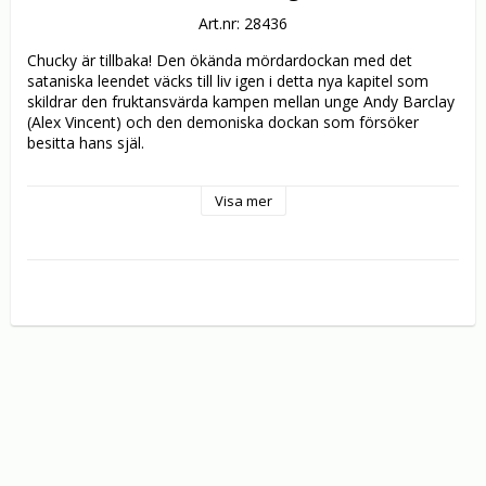
Art.nr: 28436
Chucky är tillbaka! Den ökända mördardockan med det 
sataniska leendet väcks till liv igen i detta nya kapitel som 
skildrar den fruktansvärda kampen mellan unge Andy Barclay 
(Alex Vincent) och den demoniska dockan som försöker 
besitta hans själ.

Trots att han smälts ner till ett chips i sin förra eskapad stiger 
Visa mer
Chucky åter ur askan, efter att han rekonstruerats av en 
leksaksfabrik för att skingra den negativa publiciteten runt 
dockan. Hel igen spårar Chucky sitt byte till ett fosterhem, där 
jakten återupptas i denna fruktansvärt utstuderade 
uppföljare till den enormt populära första filmen.