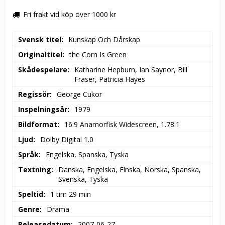
Fri frakt vid köp över 1000 kr
Svensk titel
Kunskap Och Dårskap
Originaltitel
the Corn Is Green
Skådespelare
Katharine Hepburn, Ian Saynor, Bill 
Fraser, Patricia Hayes
Regissör
George Cukor
Inspelningsår
1979
Bildformat
16:9 Anamorfisk Widescreen, 1.78:1
Ljud
Dolby Digital 1.0
Språk
Engelska, Spanska, Tyska
Textning
Danska, Engelska, Finska, Norska, Spanska, 
Svenska, Tyska
Speltid
1 tim 29 min
Genre
Drama
Releasedatum
2007-06-27