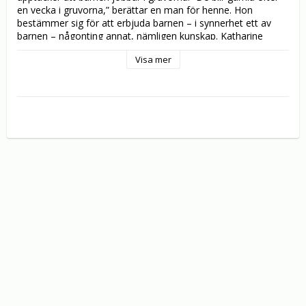
en vecka i gruvorna,” berättar en man för henne. Hon 
bestämmer sig för att erbjuda barnen – i synnerhet ett av 
barnen – någonting annat, nämligen kunskap. Katharine 
Hepburn spelar huvudrollen i regissören George Cukors 
Visa mer
underbara version av Emlyn Williams älskade pjäs. Detta är 
tionde gången som Hepburn och Cukor samarbetar. Till att 
börja med var det många som invände mot valet av 
Katherine Hepburn i huvudrollen. Men Hepburn tyckte att 
manusets hoppfulla budskap var mycket tilltalande. “Idag 
talar alla om hur omöjligt och svårt allting är,” sa hon. “Det 
här handlar om det som är möjligt.” Med Hepburn i 
huvudrollen är denna mästerliga och rörande film en fullträff.