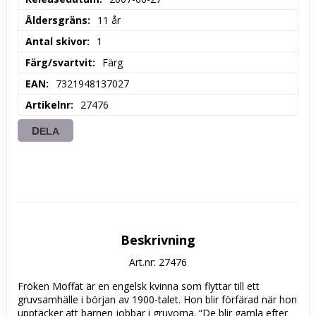
Åldersgräns
11 år
Antal skivor
1
Färg/svartvit
Färg
EAN
7321948137027
Artikelnr
27476
DELA
Beskrivning
Art.nr: 27476
Fröken Moffat är en engelsk kvinna som flyttar till ett 
gruvsamhälle i början av 1900-talet. Hon blir förfärad när hon 
upptäcker att barnen jobbar i gruvorna. “De blir gamla efter 